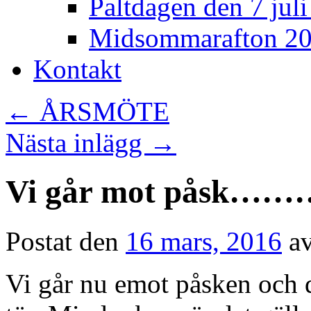
Paltdagen den 7 jul
Midsommarafton 2
Kontakt
←
ÅRSMÖTE
Nästa inlägg
→
Vi går mot påsk……
Postat den
16 mars, 2016
a
Vi går nu emot påsken och d