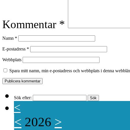
Kommentar
*
Namn
*
E-postadress
*
Webbplats
Spara mitt namn, min e-postadress och webbplats i denna webbläsa
Sök efter:
<
<
2026
>