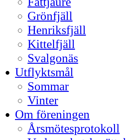
Fättjaure
Grönfjäll
Henriksfjäll
Kittelfjäll
Svalgonäs
Utflyktsmål
Sommar
Vinter
Om föreningen
Årsmötesprotokoll