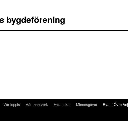
s bygdeförening
Vår loppis
Vårt hantverk
Hyra lokal
Minnesgåvor
Byar i Övre Vo