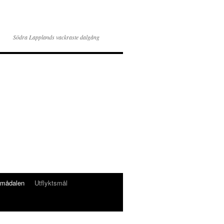
Södra Lapplands vackraste dalgång
jmådalen
Utflyktsmål