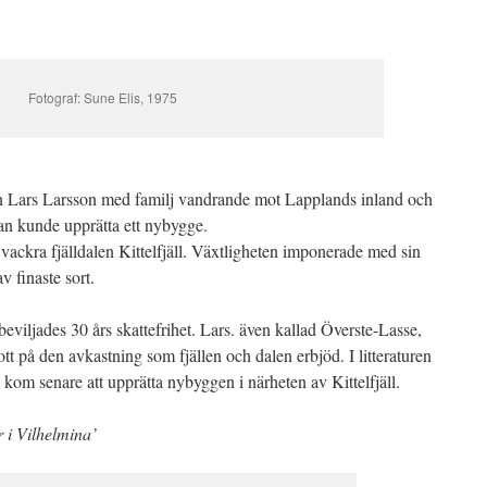
Fotograf: Sune Elis, 1975
en Lars Larsson med familj vandrande mot Lapplands inland och
 han kunde upprätta ett nybygge.
ackra fjälldalen Kittelfjäll. Växtligheten imponerade med sin
v finaste sort.
iljades 30 års skattefrihet. Lars. även kallad Överste-Lasse,
t på den avkastning som fjällen och dalen erbjöd. I litteraturen
 kom senare att upprätta nybyggen i närheten av Kittelfjäll.
 i Vilhelmina’