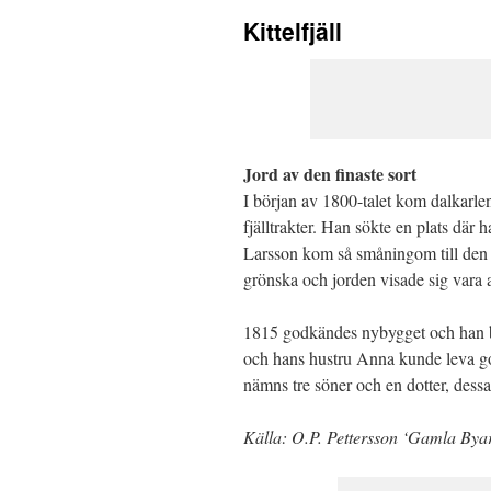
Kittelfjäll
Jord av den finaste sort
I början av 1800-talet kom dalkarl
fjälltrakter. Han sökte en plats där
Larsson kom så småningom till den v
grönska och jorden visade sig vara a
1815 godkändes nybygget och han bev
och hans hustru Anna kunde leva got
nämns tre söner och en dotter, dessa
Källa: O.P. Pettersson ‘Gamla Byar