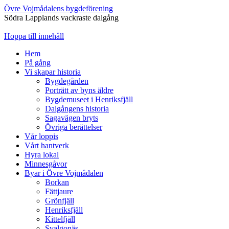
Övre Vojmådalens bygdeförening
Södra Lapplands vackraste dalgång
Hoppa till innehåll
Hem
På gång
Vi skapar historia
Bygdegården
Porträtt av byns äldre
Bygdemuseet i Henriksfjäll
Dalgångens historia
Sagavägen bryts
Övriga berättelser
Vår loppis
Vårt hantverk
Hyra lokal
Minnesgåvor
Byar i Övre Vojmådalen
Borkan
Fättjaure
Grönfjäll
Henriksfjäll
Kittelfjäll
Svalgonäs