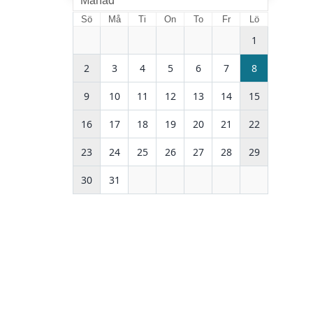
Månad
Sö
Må
Ti
On
To
Fr
Lö
1
2
3
4
5
6
7
8
9
10
11
12
13
14
15
16
17
18
19
20
21
22
23
24
25
26
27
28
29
30
31