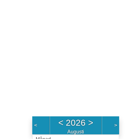
<
2026
>
<
>
Augusti