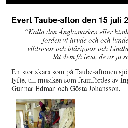
Evert Taube-afton den 15 juli 
“Kalla den Änglamarken eller himla
jorden vi ärvde och och lund
vildrosor och blåsippor och Lind
låt dem få leva, de är ju 
En stor skara som på Taube-aftonen sjön
lyfte, till musiken som framfördes av I
Gunnar Edman och Gösta Johansson.