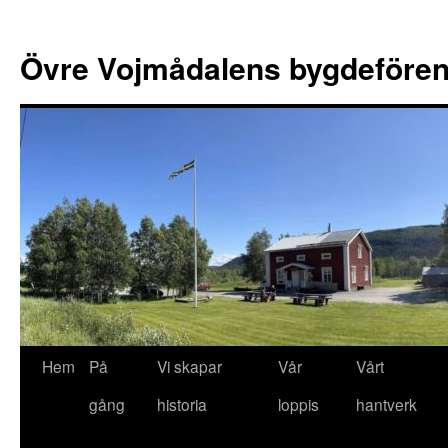
Övre Vojmådalens bygdefören
Hem
På
Vi skapar
Vår
Vårt
Hoppa
gång
historia
loppis
hantverk
till
innehåll