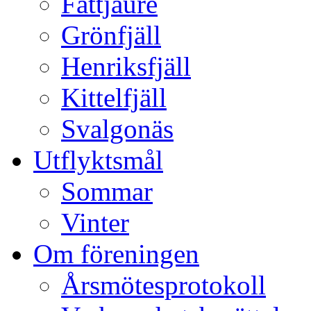
Fättjaure
Grönfjäll
Henriksfjäll
Kittelfjäll
Svalgonäs
Utflyktsmål
Sommar
Vinter
Om föreningen
Årsmötesprotokoll