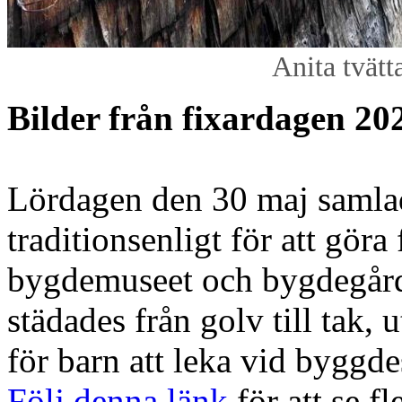
Anita tvätt
Bilder från fixardagen 20
Lördagen den 30 maj samlad
traditionsenligt för att gör
bygdemuseet och bygdegårde
städades från golv till tak,
för barn att leka vid byggd
Följ denna länk
för att se fl