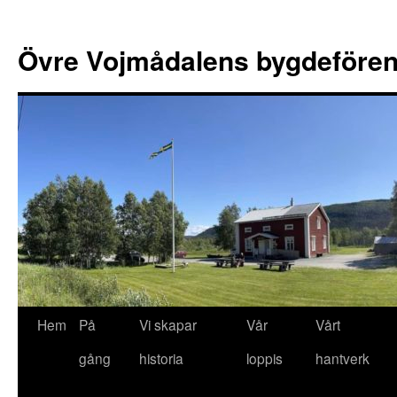
Övre Vojmådalens bygdefören
Hem
På
Vi skapar
Vår
Vårt
Hoppa
gång
historia
loppis
hantverk
till
innehåll